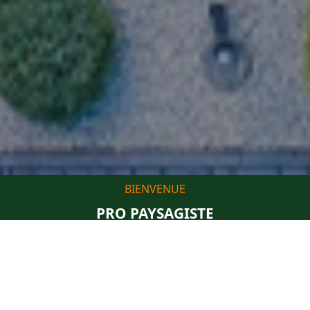
BIENVENUE
PRO PAYSAGISTE
Élagueur Paysagiste à Romenay
Vous recherchez un
élagueur professionnel
ou un
paysagiste expérimenté à Romenay et dans le 71 ?
Bienvenue chez Pro Paysagiste. Depuis de nombreuses
années, j’accompagne particuliers, professionnels et